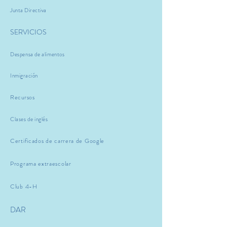
Junta Directiva
SERVICIOS
Despensa de alimentos
Inmigración
Recursos
Clases de inglés
Certificados de carrera de Google
Programa extraescolar
Club 4-H
DAR