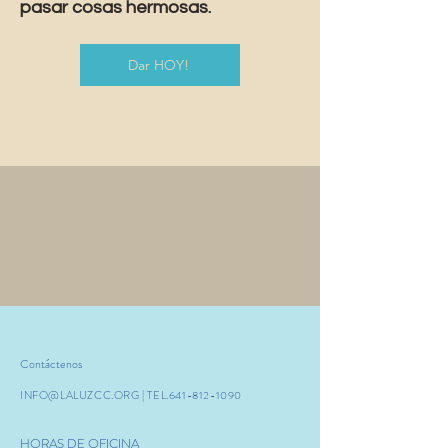
pasar cosas hermosas.
Dar HOY!
Contáctenos
INFO@LALUZCC.ORG
| TEL.641-812-1090
HORAS DE OFICINA