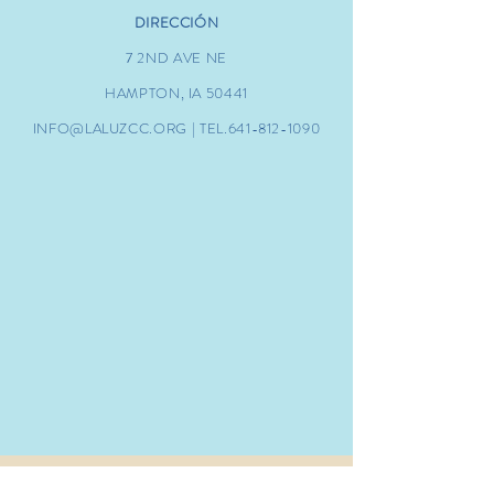
DIRECCIÓN
7 2ND AVE NE
HAMPTON, IA 50441
INFO@LALUZCC.ORG
| TEL.641-812-1090