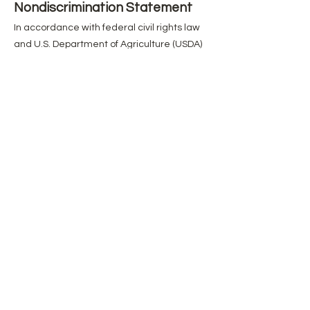
Nondiscrimination Statement
In accordance with federal civil rights law
and U.S. Department of Agriculture (USDA)
civil rights regulations and policies, this
institution is prohibited from discriminating
on the basis of race, color, national origin,
sex (including gender identity and sexual
orientation), disability, age, or reprisal or
retaliation for prior civil rights activity.
Program information may be made
available in languages other than English.
Persons with disabilities who require
alternative means of communication to
obtain program information (e.g., Braille,
large print, audiotape, American Sign
Language), should contact the responsible
state or local agency that administers the
program or USDA’s TARGET Center at
202-