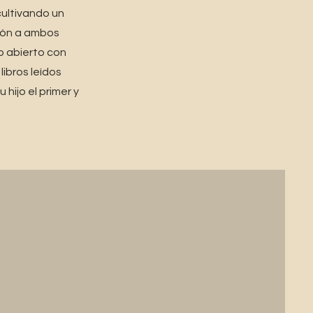
cultivando un
ición a ambos
o abierto con
libros leídos
hijo el primer y