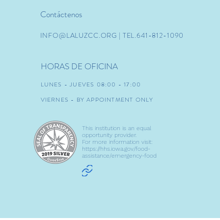
Contáctenos
INFO@LALUZCC.ORG
| TEL.641-812-1090
HORAS DE OFICINA
LUNES - JUEVES 08:00 - 17:00
VIERNES - BY APPOINTMENT ONLY
This institution is an equal
opportunity provider.
For more information visit:
https://hhs.iowa.gov/food-
assistance/emergency-food