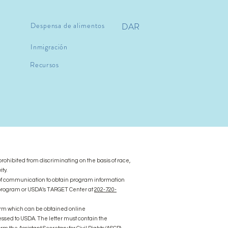
Despensa de alimentos
DAR
Inmigración
Recursos
s prohibited from discriminating on the basis of race,
ity.
 of communication to obtain program information
he program or USDA’s TARGET Center at
202-720-
rm which can be obtained online
ressed to USDA. The letter must contain the