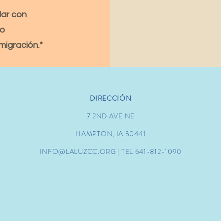
ar con
 o
migración.*
DIRECCIÓN
7 2ND AVE NE
HAMPTON, IA 50441
INFO@LALUZCC.ORG
| TEL.641-812-1090