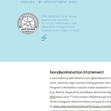
VIERNES - BY APPOINTMENT ONLY
This institution is an equal
opportunity provider.
For more information visit:
https://hhs.iowa.gov/food-
assistance/emergency-food
Nondiscrimination Statement
In accordance with federal civil rights law and U.S
color, national origin, sex (including gender identity
Program information may be made available in l
(e.g., Braille, large print, audiotape, American
2600
(voice and TTY) or contact USDA through th
To file a program discrimination complaint, a
at:
www.usda.gov/sites/default/files/documents