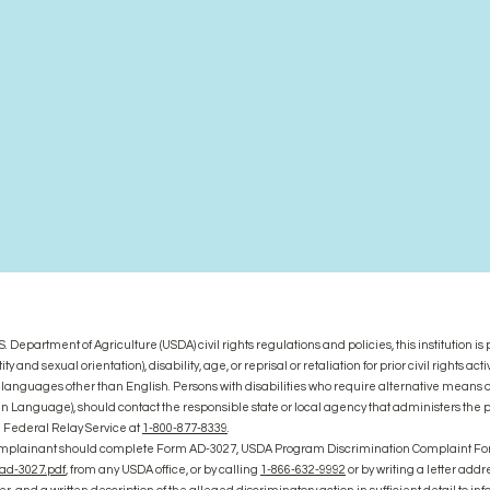
. Department of Agriculture (USDA) civil rights regulations and policies, this institution i
 and sexual orientation), disability, age, or reprisal or retaliation for prior civil rights activ
anguages other than English. Persons with disabilities who require alternative means
 Sign Language), should contact the responsible state or local agency that administers t
e Federal Relay Service at
1-800-877-8339
.
 Complainant should complete Form AD-3027, USDA Program Discrimination Complaint Fo
/ad-3027.pdf
, from any USDA office, or by calling
1-866-632-9992
or by writing a letter add