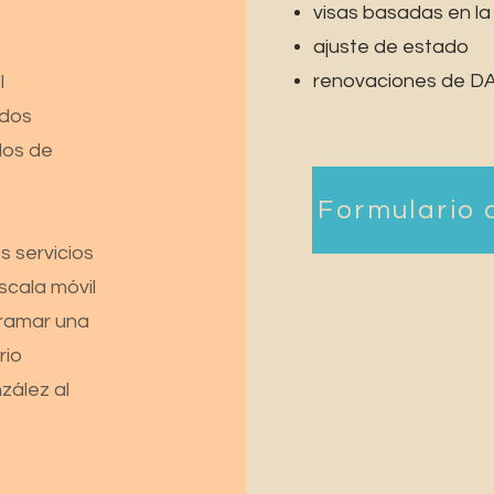
visas basadas en la 
ajuste de estado
renovaciones de D
l
ados
ados de
Formulario 
s servicios
scala móvil
gramar una
rio
zález al